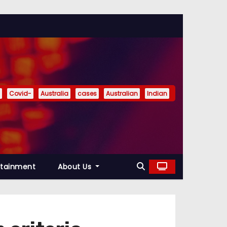
Covid-
Australia
cases
Australian
Indian
rtainment
About Us