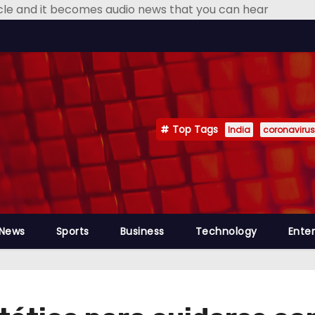
icle and it becomes audio news that you can hear
Top Tags
India
coronavirus
 News
Sports
Business
Technology
Ente