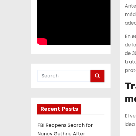
Ante
médi
adec
En e
de l
de 3
trat
prot
Tr
m
Recent Posts
El v
idea
FBI Reopens Search for
Nancy Guthrie After