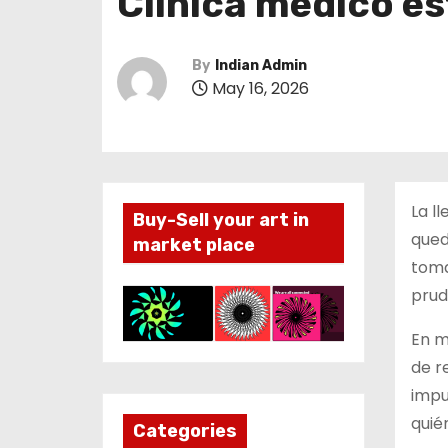
Clínica médico es
By
Indian Admin
May 16, 2026
La l
Buy-Sell your art in
qued
market place
toma
prud
En m
de r
impul
quié
Categories