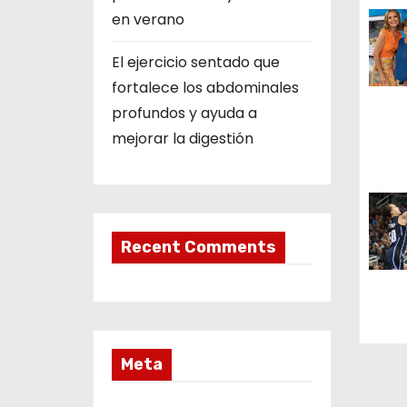
en verano
a
t
El ejercicio sentado que
fortalece los abdominales
i
profundos y ayuda a
o
mejorar la digestión
n
Recent Comments
Meta