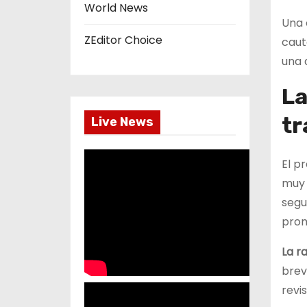
World News
Una 
ZEditor Choice
caute
una 
La
tr
Live News
El pr
muy 
segu
prom
La r
brev
revi