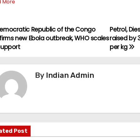
d More
emocratic Republic of the Congo
Petrol, Dies
firms new Ebola outbreak, WHO scales
raised by ₹
support
per kg
By
Indian Admin
ated Post