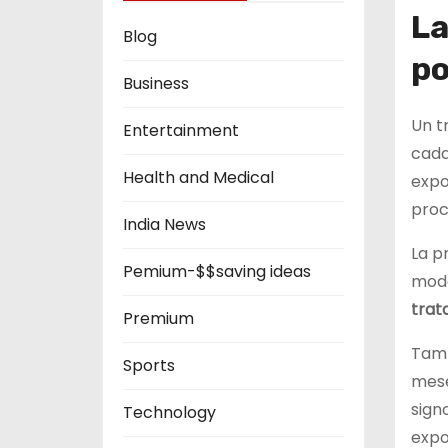
La
Blog
po
Business
Un t
Entertainment
cada
Health and Medical
expo
proc
India News
La p
Pemium-$$saving ideas
moda
trat
Premium
Tamb
Sports
mese
sign
Technology
expos