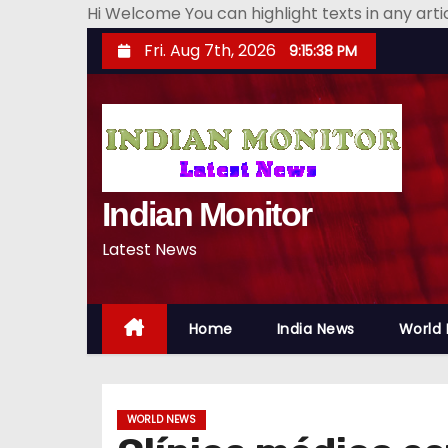
Hi Welcome You can highlight texts in any art
S
Fri. Aug 7th, 2026
9:15:39 PM
k
i
p
t
o
Indian Monitor
c
o
Latest News
n
t
e
Home
India News
World
n
t
WORLD NEWS