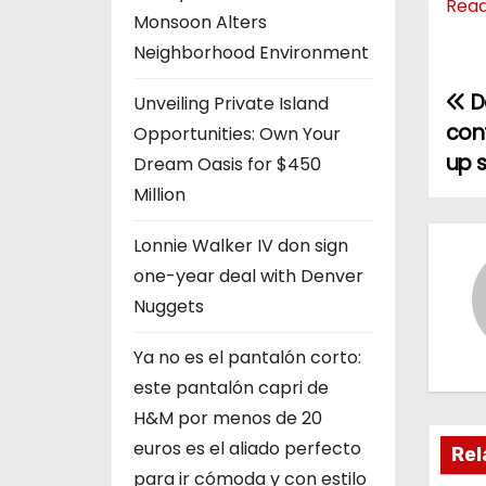
Rea
Monsoon Alters
Neighborhood Environment
D
P
Unveiling Private Island
con
Opportunities: Own Your
o
up 
Dream Oasis for $450
s
Million
t
Lonnie Walker IV don sign
one-year deal with Denver
n
Nuggets
a
Ya no es el pantalón corto:
v
este pantalón capri de
H&M por menos de 20
i
euros es el aliado perfecto
Rel
g
para ir cómoda y con estilo