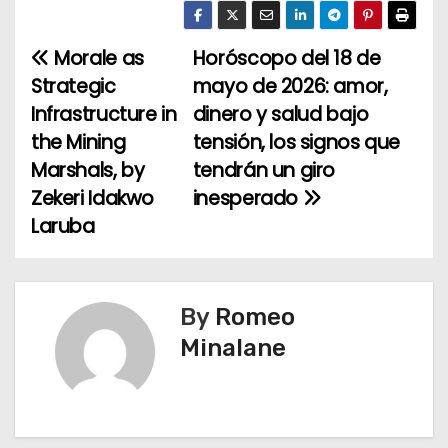
‎Morale as
Horóscopo del 18 de
P
Strategic
mayo de 2026: amor,
o
Infrastructure in
dinero y salud bajo
the Mining
tensión, los signos que
s
Marshals, by
tendrán un giro
t
Zekeri Idakwo
inesperado
Laruba
n
a
v
By
Romeo
Minalane
i
g
a