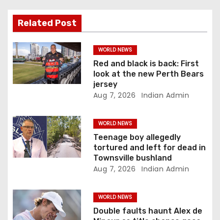
t
Related Post
i
WORLD NEWS
o
Red and black is back: First
look at the new Perth Bears
n
jersey
Aug 7, 2026
Indian Admin
WORLD NEWS
Teenage boy allegedly
tortured and left for dead in
Townsville bushland
Aug 7, 2026
Indian Admin
WORLD NEWS
Double faults haunt Alex de